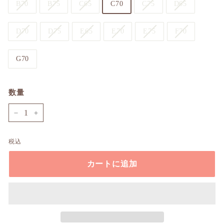
B70
B75
C65
C70
C75
D65
D70
D75
E65
E70
E75
F70
G70
数量
−
+
税込
カートに追加