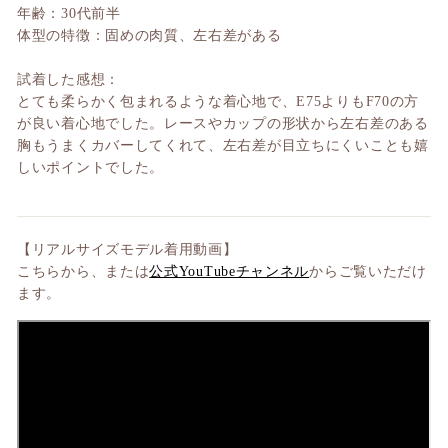
年齢：30代前半
体型の特徴：固めの肉質、左右差がある
試着した感想：
とても柔らかく包まれるような着心地で、E75よりもF70の方
が良い着心地でした。レースやカップの形状から左右差のある
胸もうまくカバーしてくれて、左右差が目立ちにくいことも嬉
しいポイントでした。
【リアルサイズモデル着用動画】
こちらから、または
公式YouTubeチャンネル
からご覧いただけ
ます。