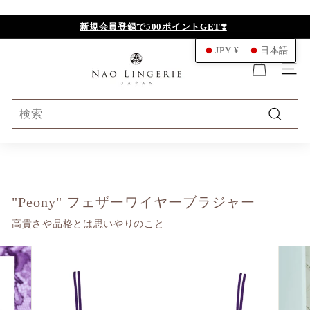
ス
キ
新規会員登録で500ポイントGET❣️
ッ
N
JPY ¥
日本語
プ
A
ナビ
O
L
Search
I
検
N
索
G
E
R
"Peony" フェザーワイヤーブラジャー
I
高貴さや品格とは思いやりのこと
E