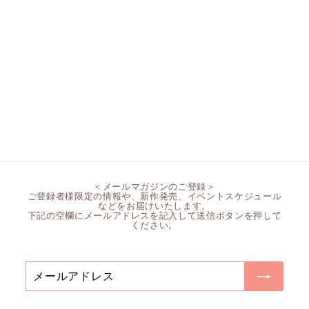
"Peony" フェザーワイ
ヤーブラジャー
¥
¥24,200
2
4
,
2
0
＜メールマガジンのご登録＞
ご登録者様限定の情報や、新作発売、イベントスケジュール
0
などをお届けいたします。
下記の空欄にメールアドレスを記入して送信ボタンを押して
ください。
メ
送
ー
信
ル