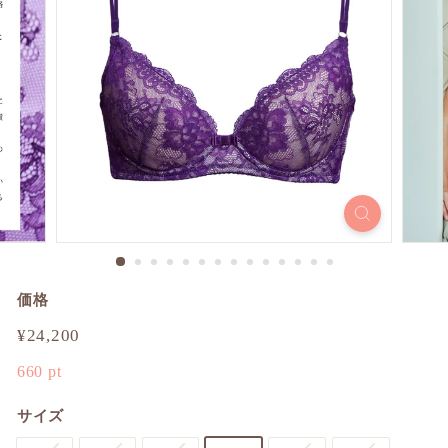
価格
通
¥24,200
¥24,200
常
660
pt
価
格
サイズ