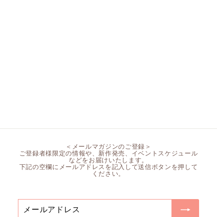
SOLD OUT
総レース ロングスカー
ト−lace long flare
skirt−
¥
¥46,200
4
6
,
2
0
＜メールマガジンのご登録＞
ご登録者様限定の情報や、新作発売、イベントスケジュール
0
などをお届けいたします。
下記の空欄にメールアドレスを記入して送信ボタンを押して
ください。
メ
送
ー
信