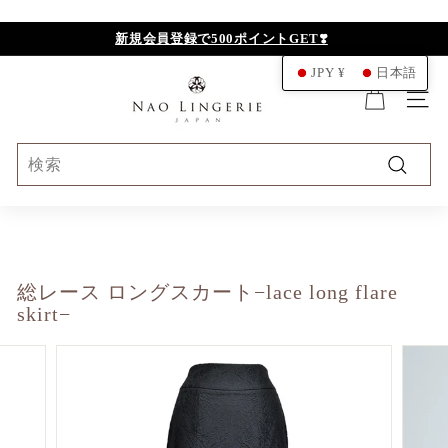
ス
キ
新規会員登録で500ポイントGET❣️
ッ
N
JPY ¥
日本語
プ
A
ナビ
O
L
Search
I
検
N
索
G
E
R
総レース ロングスカート−lace long flare
I
skirt−
E