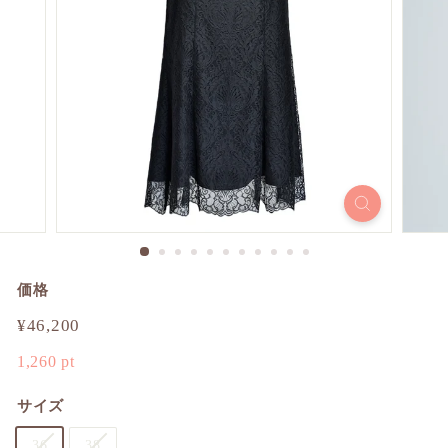
価格
通
¥46,200
¥46,200
常
1,260
pt
価
格
サイズ
36
38