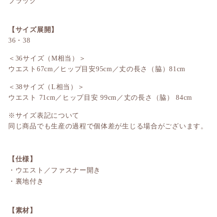
ブラック
【サイズ展開】
36・38
＜36サイズ（M相当）＞
ウエスト67cm／
ヒップ
目安95cm／
丈の長さ（脇）81cm
＜38サイズ（L相当）＞
ウエスト 71cm／
ヒップ
目安 99cm／
丈の長さ（脇） 84cm
※サイズ表記について
同じ商品でも生産の過程で個体差が生じる場合がございます。
【仕様】
・ウエスト／ファスナー開き
・裏地付き
【素材】